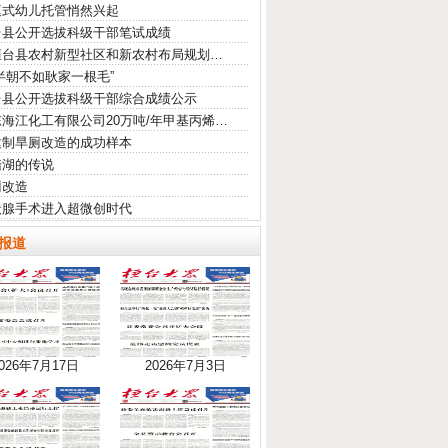
庭式幼儿托管悄然兴起
台县公开选拔科级干部笔试成绩
桓台县农村新型社区和新农村布局规划…
半朝不如耿家一根毛”
台县公开选拔科级干部综合成绩公示
海江化工有限公司20万吨/年甲基丙烯…
建制旱厕改造的成功样本
踏湖的传说
厕改造
状腺手术进入超微创时代
报道
026年7月17日
2026年7月3日