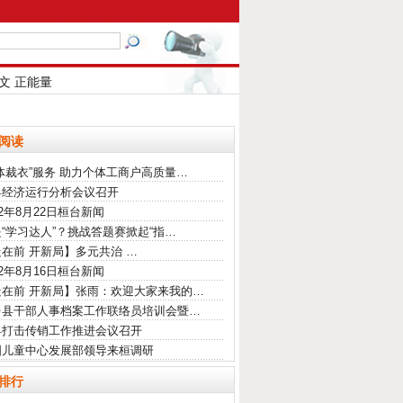
文
正能量
阅读
体裁衣”服务 助力个体工商户高质量…
县经济运行分析会议召开
22年8月22日桓台新闻
“学习达人”？挑战答题赛掀起“指…
在前 开新局】多元共治 …
22年8月16日桓台新闻
走在前 开新局】张雨：欢迎大家来我的…
台县干部人事档案工作联络员培训会暨…
县打击传销工作推进会议召开
国儿童中心发展部领导来桓调研
排行