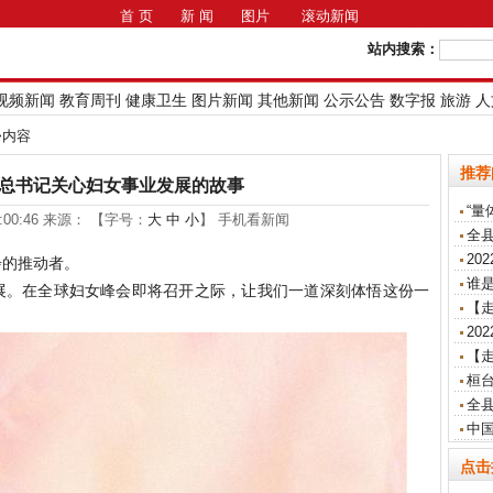
首 页
新 闻
图片
滚动新闻
站内搜索：
视频新闻
教育周刊
健康卫生
图片新闻
其他新闻
公示公告
数字报
旅游
人
>>内容
推荐
总书记关心妇女事业发展的故事
“量
10:00:46 来源： 【字号：
大
中
小
】 手机看新闻
全
20
步的推动者。
谁是
展。在全球妇女峰会即将召开之际，让我们一道深刻体悟这份一
【走
20
【
桓
全
中
点击