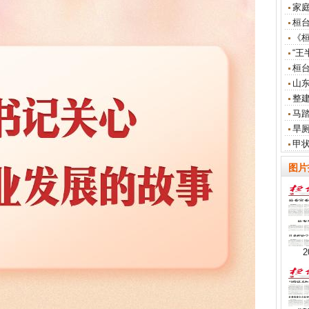
家
桓
《
“王
桓
山东
整
马
旱
甲
图片
2