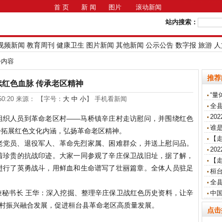
首 页
新 闻
图片
滚动新闻
站内搜索：
视频新闻
教育周刊
健康卫生
图片新闻
其他新闻
公示公告
数字报
旅游
人
>>内容
推荐
续红色血脉 传承老区精神
“量
4:50:20 来源： 【字号：
大
中
小
】 手机看新闻
全
20
组织人员到革命老区村——马桥镇辛庄村走访慰问，并围绕红色
谁是
步拓展红色文化内涵，弘扬革命老区精神。
【走
老党员、退役军人、革命先烈家属、困难群众，并送上慰问品。
20
着珍贵的抗战印迹。大家一同参观了辛庄保卫战旧址，据了解，
【
进行了英勇战斗，用鲜血和生命谱写了壮丽篇章。全体人员驻足
桓
全
兼秘书长 王华：深入挖掘、整理辛庄保卫战红色历史资料，让辛
中
乡村振兴融合发展，促进桓台县革命老区高质量发展。
点击