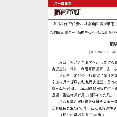
桓台新闻网
今日桓台
部门资讯
社会新闻
基层动态
您的位置:
首页
-->>
新闻中心
-->>
社会新闻
--
赓
时间：2026/5/6 1
近日，桓台县革命老区建设促进会
资源宣传、保护、利用开展调研，进一
活动中，老促会一行看望了辛庄村
辛庄村具有深厚的红色历史底蕴，留存
抗日战争时期，我军和侵华日寇在这里
凝望，重温峥嵘岁月，缅怀革命先烈。
桓台县革命老区建设促进会副会长
庄村红色资源“活”起来，让红色资源和
（桓台融媒记者 岳可华 报道）