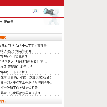
文
正能量
阅读
体裁衣”服务 助力个体工商户高质量…
县经济运行分析会议召开
22年8月22日桓台新闻
“学习达人”？挑战答题赛掀起“指…
在前 开新局】多元共治 …
22年8月16日桓台新闻
走在前 开新局】张雨：欢迎大家来我的…
台县干部人事档案工作联络员培训会暨…
县打击传销工作推进会议召开
国儿童中心发展部领导来桓调研
排行