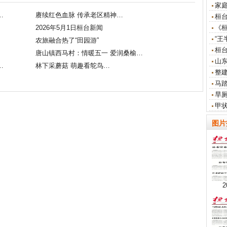
家
…
赓续红色血脉 传承老区精神…
桓
2026年5月1日桓台新闻
《
“王
农旅融合热了“田园游”
桓
唐山镇西马村：情暖五一 爱润桑榆…
山东
…
林下采蘑菇 萌趣看鸵鸟…
整
马
旱
甲
图片
2