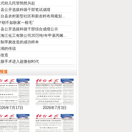
庭式幼儿托管悄然兴起
台县公开选拔科级干部笔试成绩
桓台县农村新型社区和新农村布局规划…
半朝不如耿家一根毛”
台县公开选拔科级干部综合成绩公示
海江化工有限公司20万吨/年甲基丙烯…
建制旱厕改造的成功样本
踏湖的传说
厕改造
状腺手术进入超微创时代
报道
026年7月17日
2026年7月3日