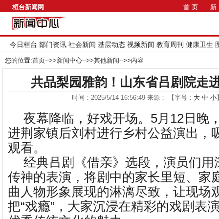
桓台新闻网
首 页
新
今日桓台
部门资讯
社会新闻
基层动态
视频新闻
教育周刊
健康卫生
您的位置:
首页
-->>
新闻中心
-->>
其他新闻
-->>内容
共品梨园雅韵！山东省吕剧院走
时间：2025/5/14 16:56:49 来源： 【字号：
大
中
小
夜幕降临，好戏开场。5月12日晚
进荆家镇后刘村进行乡村公益演出，吸
观看。
经典吕剧《借亲》选段，演员们用
传神的表演，将剧中的家长里短、家
曲人物形象展现的淋漓尽致，让现场
把“戏瘾”，大家沉浸在精彩的戏剧表