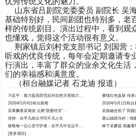
优秀传统文化的魅力。
山东省吕剧院党委委员 副院长 吴
基础特别好，民间剧团也特别多，老
样的传统剧目。演出过程中，看到观
也懂戏，觉得这个活动很有意义。
荆家镇后刘村党支部书记 刘国营
听戏的优良传统，每年会定期邀请专
行演出，丰富了群众的业余文化生活
们的幸福感和满意度。
（桓台融媒记者 石龙迪 报道）
习近平：着力提高防范应对自然灾害能力…
赓续红色血脉 传承
2026年5月4日桓台新闻
2026年5月1日桓
瓜果飘香采摘游 点燃“甜蜜经济”…
农旅融合热了“田园
张帅：在平凡岗位书写不凡人生
唐山镇西马村：情
致敬每一位心灵守护者：在平凡中见证不…
林下采蘑菇 萌趣看
[
更多项目
]