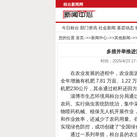
桓台新闻网
今日桓台
部门资讯
社会新闻
基层动态
您的位置:
首页
-->>
新闻中心
-->>
其他新闻
--
多措并举推进
时间：2025/4/23 1
在农业发展的进程中，农业面
全年增施有机肥 7.81 万亩、1.
机肥230公斤，其余通过秸秆还田
淄博市生态环境局桓台分局通
农药。实行病虫害统防统治，集中
物喷药机械、植保无人机开展作业，
和作业效率，还减少了农药用量。在
实现绿色防控，成功创建了“全国绿
通过一系列举措，桓台县的农