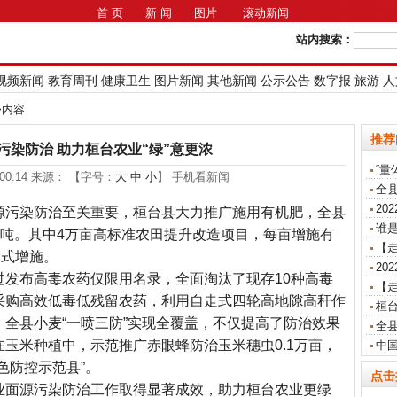
首 页
新 闻
图片
滚动新闻
站内搜索：
视频新闻
教育周刊
健康卫生
图片新闻
其他新闻
公示公告
数字报
旅游
人
>>内容
推荐
污染防治 助力桓台农业“绿”意更浓
“量
7:00:14 来源： 【字号：
大
中
小
】 手机看新闻
全
20
源污染防治至关重要，桓台县大力推广施用有机肥，全县
谁是
22 万吨。其中4万亩高标准农田提升改造项目，每亩增施有
【走
方式增施。
20
过发布高毒农药仅限用名录，全面淘汰了现存10种高毒
【
采购高效低毒低残留农药，利用自走式四轮高地隙高秆作
桓
全县小麦“一喷三防”实现全覆盖，不仅提高了防治效果
全
玉米种植中，示范推广赤眼蜂防治玉米穗虫0.1万亩，
中
色防控示范县”。
点击
业面源污染防治工作取得显著成效，助力桓台农业更绿