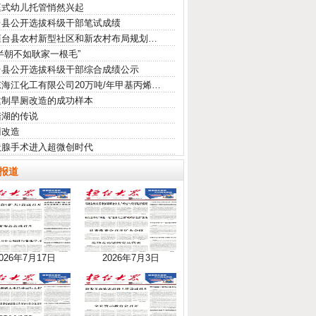
庭式幼儿托管悄然兴起
台县公开选拔科级干部笔试成绩
桓台县农村新型社区和新农村布局规划…
半朝不如耿家一根毛”
台县公开选拔科级干部综合成绩公示
海江化工有限公司20万吨/年甲基丙烯…
建制旱厕改造的成功样本
踏湖的传说
厕改造
状腺手术进入超微创时代
报道
026年7月17日
2026年7月3日