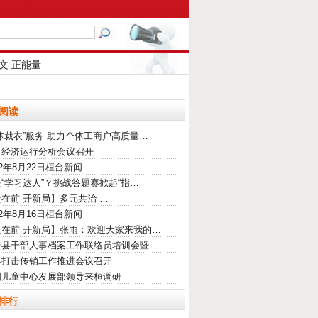
文
正能量
阅读
体裁衣”服务 助力个体工商户高质量…
县经济运行分析会议召开
22年8月22日桓台新闻
“学习达人”？挑战答题赛掀起“指…
在前 开新局】多元共治 …
22年8月16日桓台新闻
走在前 开新局】张雨：欢迎大家来我的…
台县干部人事档案工作联络员培训会暨…
县打击传销工作推进会议召开
国儿童中心发展部领导来桓调研
排行