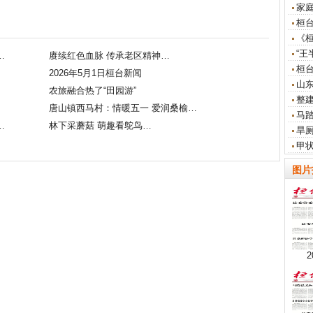
家
桓
）
《
“王
…
赓续红色血脉 传承老区精神…
桓
2026年5月1日桓台新闻
山东
农旅融合热了“田园游”
整
唐山镇西马村：情暖五一 爱润桑榆…
马
…
林下采蘑菇 萌趣看鸵鸟…
旱
甲
图片
2