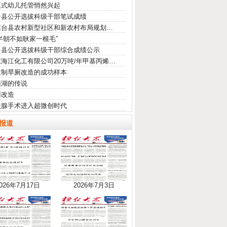
庭式幼儿托管悄然兴起
台县公开选拔科级干部笔试成绩
桓台县农村新型社区和新农村布局规划…
半朝不如耿家一根毛”
台县公开选拔科级干部综合成绩公示
海江化工有限公司20万吨/年甲基丙烯…
建制旱厕改造的成功样本
踏湖的传说
厕改造
状腺手术进入超微创时代
报道
026年7月17日
2026年7月3日