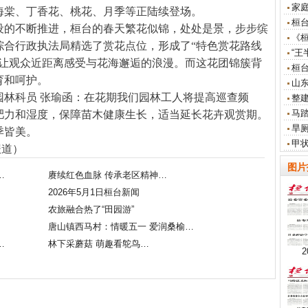
家
海棠、丁香花、桃花、月季等正陆续登场。
桓
设的不断推进，桓台的春天繁花似锦，处处是景，步步缤
《
综合行政执法局精选了赏花点位，形成了“特色赏花路线
“王
，让观众近距离感受与花海邂逅的浪漫。而这花团锦簇背
桓
育和呵护。
山东
园林科员 张瑜函：在花期我们园林工人将提高巡查频
整
马
肥力和湿度，保障苗木健康生长，适当延长花卉观赏期。
旱
季皆美。
甲
报道）
图片
…
赓续红色血脉 传承老区精神…
2026年5月1日桓台新闻
农旅融合热了“田园游”
唐山镇西马村：情暖五一 爱润桑榆…
…
林下采蘑菇 萌趣看鸵鸟…
2