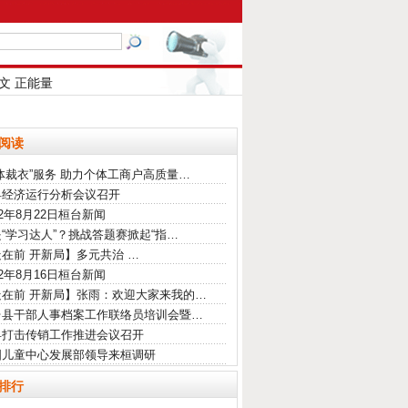
文
正能量
阅读
体裁衣”服务 助力个体工商户高质量…
县经济运行分析会议召开
22年8月22日桓台新闻
“学习达人”？挑战答题赛掀起“指…
在前 开新局】多元共治 …
22年8月16日桓台新闻
走在前 开新局】张雨：欢迎大家来我的…
台县干部人事档案工作联络员培训会暨…
县打击传销工作推进会议召开
国儿童中心发展部领导来桓调研
排行