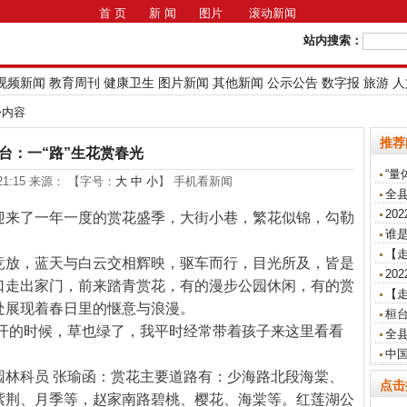
首 页
新 闻
图片
滚动新闻
站内搜索：
视频新闻
教育周刊
健康卫生
图片新闻
其他新闻
公示公告
数字报
旅游
人
>>内容
推荐
台：一“路”生花赏春光
“量
9:21:15 来源： 【字号：
大
中
小
】 手机看新闻
全
20
迎来了一年一度的赏花盛季，大街小巷，繁花似锦，勾勒
谁是
【走
竞放，蓝天与白云交相辉映，驱车而行，目光所及，皆是
20
口走出家门，前来踏青赏花，有的漫步公园休闲，有的赏
【
处展现着春日里的惬意与浪漫。
桓
花开的时候，草也绿了，我平时经常带着孩子来这里看看
全
中
园林科员 张瑜函：赏花主要道路有：少海路北段海棠、
点击
紫荆、月季等，赵家南路碧桃、樱花、海棠等。红莲湖公