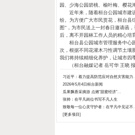
园、少海公园碧桃、榆叶梅、樱花
近年来，随着桓台公园城市建
纷。为方便广大市民赏花，桓台县
图”，为市民送上一封春日邀请函
后，离不开园林工作人员的精心培
桓台县公园城市管理服务中心
次，根据不同花灌木习性调节土壤
我们将持续精细化养护，让城市四
（桓台融媒记者 岳可华 王晓 
习近平：着力提高防范应对自然灾害能力
2026年5月4日桓台新闻
瓜果飘香采摘游 点燃“甜蜜经济”…
张帅：在平凡岗位书写不凡人生
致敬每一位心灵守护者：在平凡中见证不
[
更多项目
]