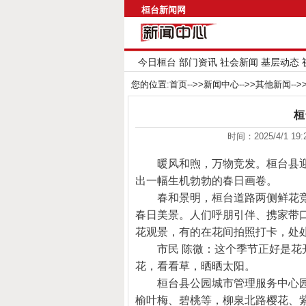
桓台新闻网
今日桓台
部门资讯
社会新闻
基层动态
您的位置:
首页
-->>
新闻中心
-->>
其他新闻
--
桓
时间：2025/4/1 1
暖风和煦，万物竞发。桓台县
出一幅生机勃勃的春日画卷。
春和景明，桓台道路两侧鲜花
春日美景。人们呼朋引伴、携家带
花观景，有的在花间拍照打卡，处
市民 陈微：这个季节正好是
花，看看草，晒晒太阳。
桓台县公园城市管理服务中心
榆叶梅、碧桃等，柳泉北路樱花、