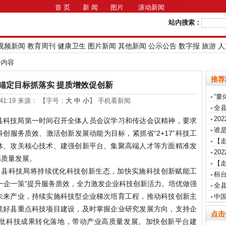
首 页
新 闻
图片
滚动新闻
站内搜索：
视频新闻
教育周刊
健康卫生
图片新闻
其他新闻
公示公告
数字报
旅游
人
>>内容
推荐
锚定目标抓落实 提质增效促创新
“量
7:41:19 来源： 【字号：
大
中
小
】 手机看新闻
全
20
县科技局第一时间召开全体人员会议学习和传达会议精神，要求
谁是
创服务质效、激活创新发展动能为目标，紧抓省“2+17”科技工
【走
体、攻关核心技术、建强创新平台、集聚高端人才等方面精准发
20
高质量发展。
【
芹：县科技局将持续优化科技创新生态，加快实施科技创新赋能工
桓
一企一策”提升服务质效，全力激发企业科技创新活力。培优做强
全
未来产业，持续实施科技型企业梯次培育工程，推动科技创新主
中
抓好县重点科技项目建设，及时掌握企业研究发展方向，支持企
点击
批科技成果转化落地，带动产业高质量发展。加快创新平台建