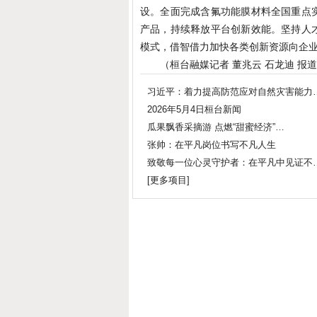
设。全面完成含氟功能膜材料全国重点
产品，持续释放平台创新效能。坚持人
模式，借智借力加快各类创新资源向企
（桓台融媒记者 董兆云 石龙迪 报
习近平：着力提高防范应对自然灾害能力
2026年5月4日桓台新闻
瓜果飘香采摘游 点燃“甜蜜经济”…
张帅：在平凡岗位书写不凡人生
致敬每一位心灵守护者：在平凡中见证不
[
更多项目
]