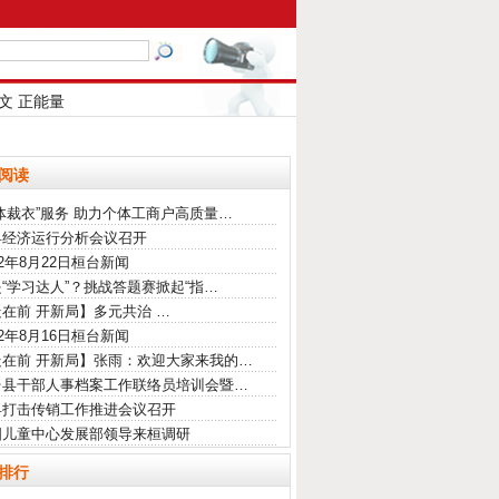
文
正能量
阅读
体裁衣”服务 助力个体工商户高质量…
县经济运行分析会议召开
22年8月22日桓台新闻
“学习达人”？挑战答题赛掀起“指…
在前 开新局】多元共治 …
22年8月16日桓台新闻
走在前 开新局】张雨：欢迎大家来我的…
台县干部人事档案工作联络员培训会暨…
县打击传销工作推进会议召开
国儿童中心发展部领导来桓调研
排行