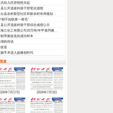
庭式幼儿托管悄然兴起
台县公开选拔科级干部笔试成绩
桓台县农村新型社区和新农村布局规划…
半朝不如耿家一根毛”
台县公开选拔科级干部综合成绩公示
海江化工有限公司20万吨/年甲基丙烯…
建制旱厕改造的成功样本
踏湖的传说
厕改造
状腺手术进入超微创时代
报道
026年7月17日
2026年7月3日