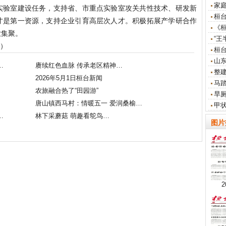
家
实验室建设任务，支持省、市重点实验室攻关共性技术、研发新
桓
才是第一资源，支持企业引育高层次人才。积极拓展产学研合作
《
业集聚。
“王
道）
桓
山东
…
赓续红色血脉 传承老区精神…
整
2026年5月1日桓台新闻
马
农旅融合热了“田园游”
旱
唐山镇西马村：情暖五一 爱润桑榆…
甲
…
林下采蘑菇 萌趣看鸵鸟…
图片
2