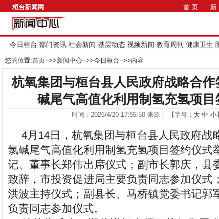
桓台新闻网
首 页
新
今日桓台
部门资讯
社会新闻
基层动态
视频新闻
教育周刊
健康卫生
您的位置:
首页
-->>
新闻中心
-->>
今日桓台
-->>内容
杭氧集团与桓台县人民政府战略合作
碱尾气高值化利用制氢充氢项目
时间：2026/4/20 17:55:50 来源： 【字号：
大
中
小
4月14日，杭氧集团与桓台县人民政府战
氯碱尾气高值化利用制氢充氢项目签约仪式
记、董事长郑伟出席仪式；副市长郭庆，县
致辞，市投资促进局主要负责同志参加仪式
洪波主持仪式；副县长、马桥镇党委书记郭
负责同志参加仪式。