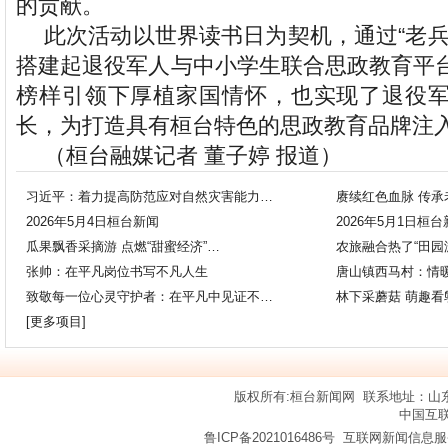
的贡献。
此次活动以世界读书日为契机，通过“老兵
搭建起退役军人与中小学生联合思政教育平
榜样引领下厚植家国情怀，也实现了退役
长，为打造具有桓台特色的思政教育品牌注
（桓台融媒记者 董子婷 报道）
习近平：着力提高防范应对自然灾害能力…
赓续红色血脉 传承
2026年5月4日桓台新闻
2026年5月1日桓
瓜果飘香采摘游 点燃“甜蜜经济”…
农旅融合热了“田园
张帅：在平凡岗位书写不凡人生
唐山镇西马村：情
致敬每一位心灵守护者：在平凡中见证不…
林下采蘑菇 萌趣看
[
更多项目
]
版权所有:
桓台新闻网
联系地址：山东省
中国互
鲁ICP备2021016486号
互联网新闻信息服务许