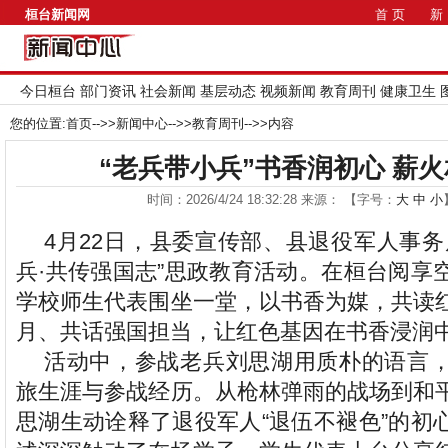
桓台新闻网
首 页
新
今日桓台
部门资讯
社会新闻
基层动态
视频新闻
教育周刊
健康卫生
您的位置:
首页
-->>
新闻中心
-->>
教育周刊
-->>内容
“老兵带小兵”书香润初心 薪
时间：2026/4/24 18:32:28 来源： 【字号：
大
中
小
4月22日，县委宣传部、县退役军人事务
兵·共传强国志”思政教育活动。在桓台阅享
学校师生代表围坐一堂，以书香为媒，共读
月、共话强国担当，让红色基因在书香浸润
活动中，参战老兵刘思湖用质朴的语言
旅生涯与参战经历。从枪林弹雨的战场到和
思湖生动诠释了退役军人“退伍不褪色”的初